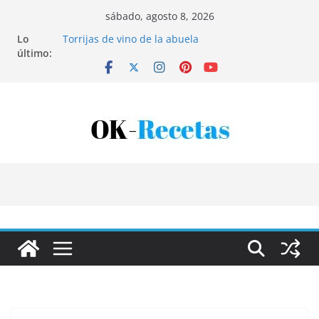
Saltar
sábado, agosto 8, 2026
al
Lo
Torrijas de vino de la abuela
contenido
último:
Patatas rellenas al horno
Bandeja de pescaíto frito
Coca de patata y albaricoque
Tartaletas de hojaldre con crema pastelera y
albaricoques