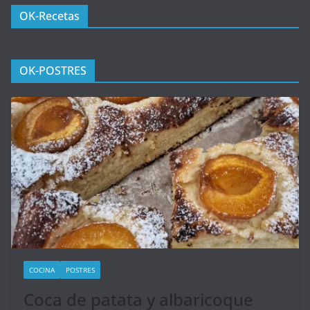
OK-Recetas
OK-POSTRES
COCINA
POSTRES
Coca de patata y albaricoque