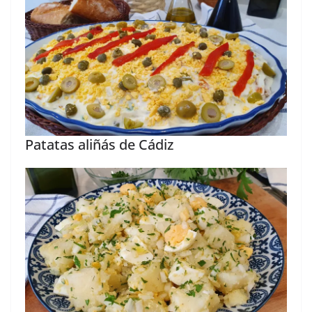
Patatas aliñás de Cádiz