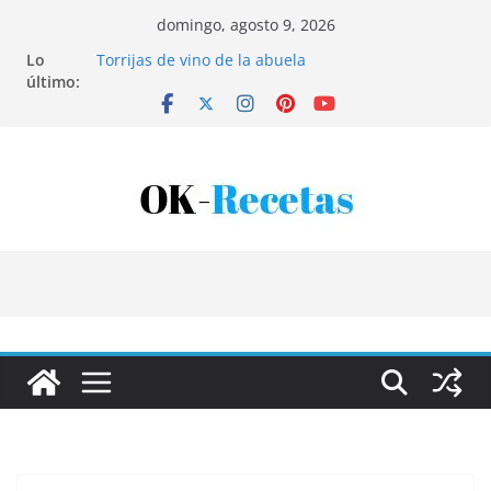
Saltar
domingo, agosto 9, 2026
al
Lo
Torrijas de vino de la abuela
contenido
último:
Patatas rellenas al horno
Bandeja de pescaíto frito
Coca de patata y albaricoque
Tartaletas de hojaldre con crema pastelera y
albaricoques