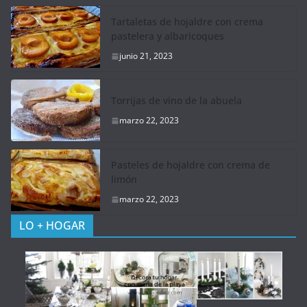
Tartaletas de hojaldre con crema
pastelera y albaricoques
junio 21, 2023
Torrijas de vino de la abuela
marzo 22, 2023
Pasteles de hojaldre con crema de
limón
marzo 22, 2023
LO + HOGAR