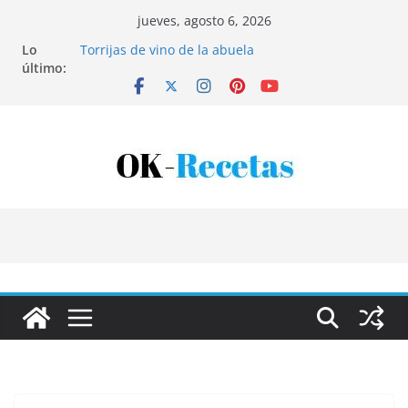
Saltar
jueves, agosto 6, 2026
al
Lo
Torrijas de vino de la abuela
contenido
último:
Patatas rellenas al horno
Bandeja de pescaíto frito
Coca de patata y albaricoque
Tartaletas de hojaldre con crema pastelera y
albaricoques