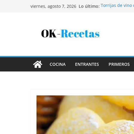
Saltar
Lo último:
Torrijas de vino
viernes, agosto 7, 2026
al
Patatas rellenas
Bandeja de pesca
contenido
Coca de patata 
Tartaletas de ho
COCINA
ENTRANTES
PRIMEROS