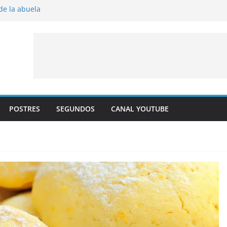
 de la abuela
 al horno
íto frito
y albaricoque
jaldre con crema pastelera y albaricoques
POSTRES
SEGUNDOS
CANAL YOUTUBE