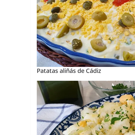
Patatas aliñás de Cádiz