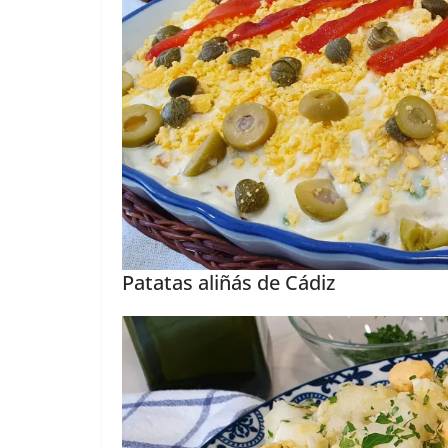
Patatas aliñás de Cádiz