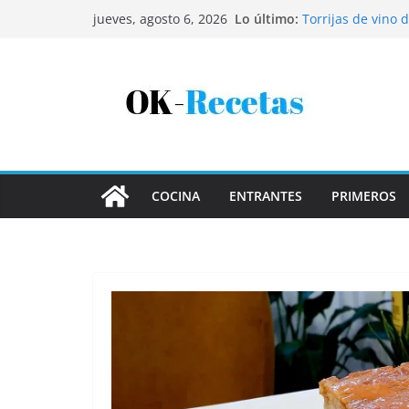
Saltar
Lo último:
Torrijas de vino 
jueves, agosto 6, 2026
al
Patatas rellenas 
Bandeja de pescaí
contenido
Coca de patata y
Tartaletas de hoj
COCINA
ENTRANTES
PRIMEROS