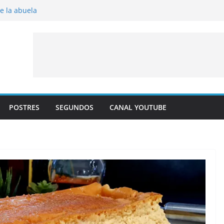
de la abuela
al horno
to frito
 albaricoque
aldre con crema pastelera y albaricoques
POSTRES
SEGUNDOS
CANAL YOUTUBE