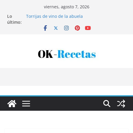
Saltar
viernes, agosto 7, 2026
al
Lo
Torrijas de vino de la abuela
contenido
último:
Patatas rellenas al horno
Bandeja de pescaíto frito
Coca de patata y albaricoque
Tartaletas de hojaldre con crema pastelera y
albaricoques