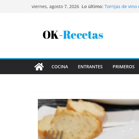
Saltar
Lo último:
Torrijas de vino
viernes, agosto 7, 2026
al
Patatas rellenas
Bandeja de pesca
contenido
Coca de patata 
Tartaletas de ho
COCINA
ENTRANTES
PRIMEROS