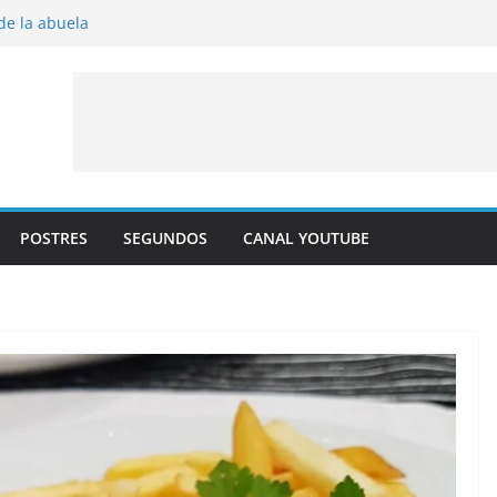
 de la abuela
 al horno
íto frito
y albaricoque
jaldre con crema pastelera y albaricoques
POSTRES
SEGUNDOS
CANAL YOUTUBE