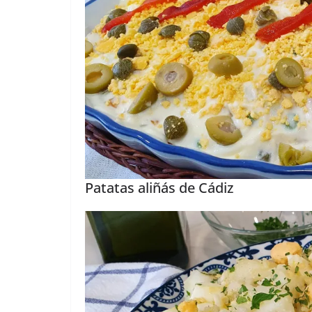
Patatas aliñás de Cádiz