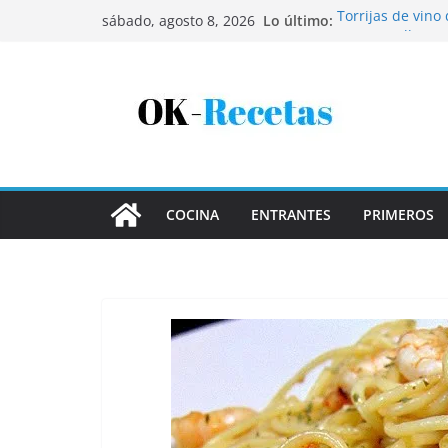
Saltar
Lo último:
Torrijas de vino
sábado, agosto 8, 2026
al
Patatas rellenas
Bandeja de pesca
contenido
Coca de patata 
Tartaletas de ho
COCINA
ENTRANTES
PRIMEROS