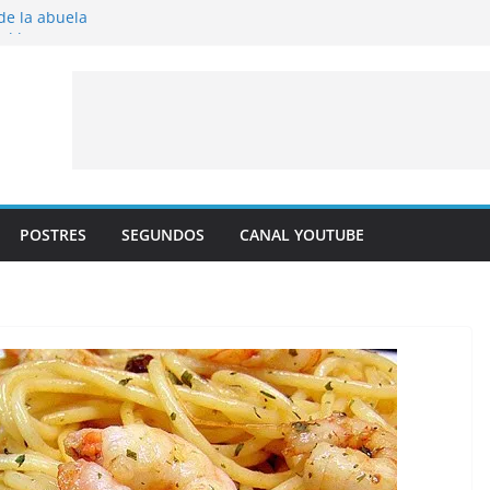
 de la abuela
 al horno
íto frito
y albaricoque
jaldre con crema pastelera y albaricoques
POSTRES
SEGUNDOS
CANAL YOUTUBE