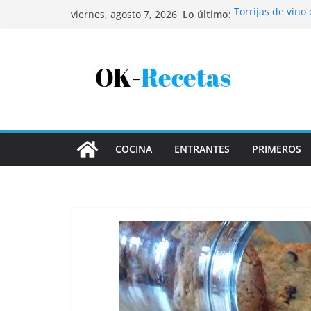
Saltar
Lo último:
Torrijas de vino
viernes, agosto 7, 2026
al
Patatas rellenas
Bandeja de pesca
contenido
Coca de patata 
Tartaletas de ho
COCINA
ENTRANTES
PRIMEROS