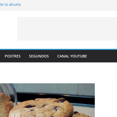
 de la abuela
 al horno
íto frito
y albaricoque
jaldre con crema pastelera y albaricoques
POSTRES
SEGUNDOS
CANAL YOUTUBE