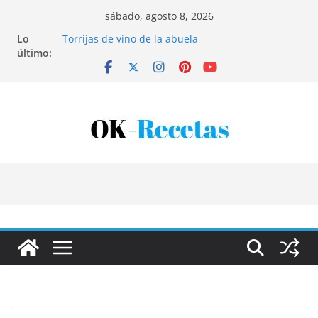
Saltar
sábado, agosto 8, 2026
al
Lo
Torrijas de vino de la abuela
contenido
último:
Patatas rellenas al horno
Bandeja de pescaíto frito
Coca de patata y albaricoque
Tartaletas de hojaldre con crema pastelera y
albaricoques