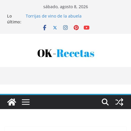
Saltar
sábado, agosto 8, 2026
al
Lo
Torrijas de vino de la abuela
contenido
último:
Patatas rellenas al horno
Bandeja de pescaíto frito
Coca de patata y albaricoque
Tartaletas de hojaldre con crema pastelera y
albaricoques