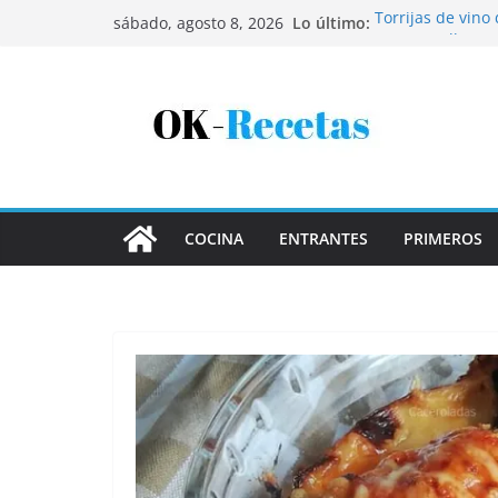
Saltar
Lo último:
Torrijas de vino
sábado, agosto 8, 2026
al
Patatas rellenas
Bandeja de pesca
contenido
Coca de patata 
Tartaletas de ho
COCINA
ENTRANTES
PRIMEROS