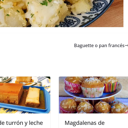
Baguette o pan francés
de turrón y leche
Magdalenas de