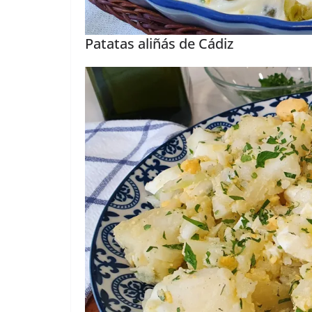
Patatas aliñás de Cádiz