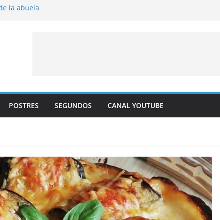
 de la abuela
 al horno
íto frito
y albaricoque
jaldre con crema pastelera y albaricoques
POSTRES
SEGUNDOS
CANAL YOUTUBE