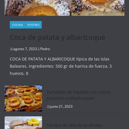
COCINA
POSTRES
Coca de patata y albaricoque
agosto 7, 2023
Pedro
COCA DE PATATA Y ALBARICOQUE típica de las Islas
Baleares. Ingredientes: 500 gr de harina de fuerza, 3
huevos, 8
Tartaletas de hojaldre con crema
pastelera y albaricoques
junio 21, 2023
Torrijas de vino de la abuela