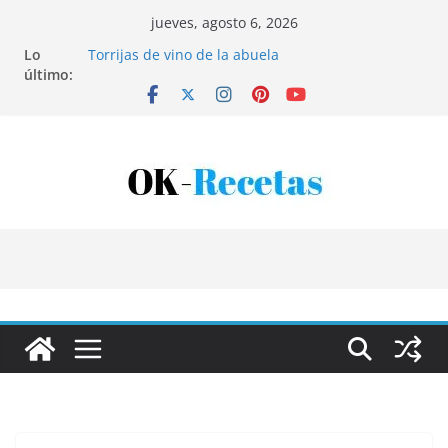
Saltar
jueves, agosto 6, 2026
al
Lo
Torrijas de vino de la abuela
contenido
último:
Patatas rellenas al horno
Bandeja de pescaíto frito
Coca de patata y albaricoque
Tartaletas de hojaldre con crema pastelera y
albaricoques