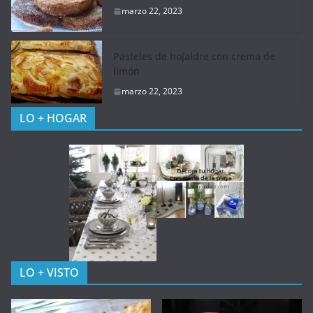
marzo 22, 2023
Pasteles de hojaldre con crema de
limón
marzo 22, 2023
LO + HOGAR
LO + VISTO