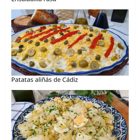
Patatas aliñás de Cádiz