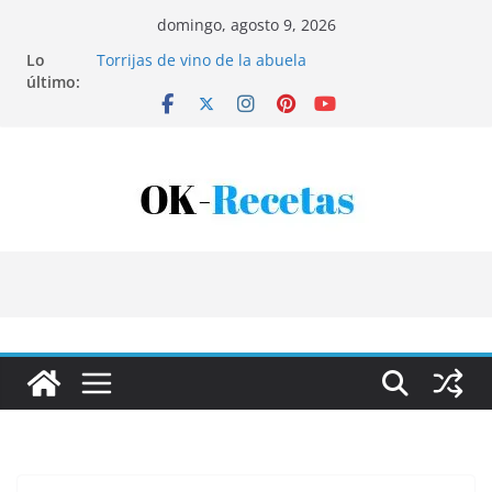
Saltar
domingo, agosto 9, 2026
al
Lo
Torrijas de vino de la abuela
contenido
último:
Patatas rellenas al horno
Bandeja de pescaíto frito
Coca de patata y albaricoque
Tartaletas de hojaldre con crema pastelera y
albaricoques