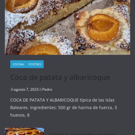
COCINA
POSTRES
Coca de patata y albaricoque
agosto 7, 2023
Pedro
COCA DE PATATA Y ALBARICOQUE típica de las Islas
Baleares. Ingredientes: 500 gr de harina de fuerza, 3
huevos, 8
Tartaletas de hojaldre con crema