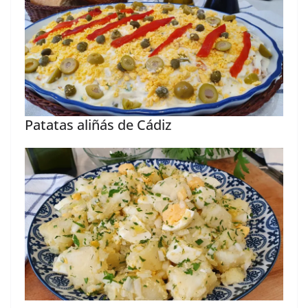
Patatas aliñás de Cádiz