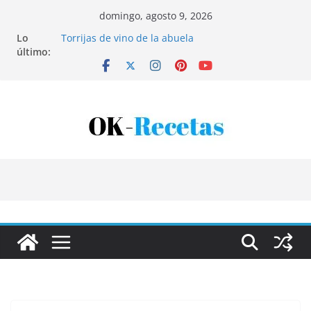
Saltar
domingo, agosto 9, 2026
al
Lo
Torrijas de vino de la abuela
contenido
último:
Patatas rellenas al horno
Bandeja de pescaíto frito
Coca de patata y albaricoque
Tartaletas de hojaldre con crema pastelera y
albaricoques