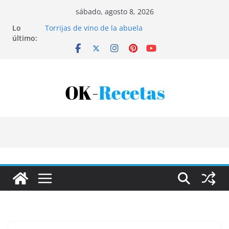
Saltar
sábado, agosto 8, 2026
al
Lo
Torrijas de vino de la abuela
contenido
último:
Patatas rellenas al horno
Bandeja de pescaíto frito
Coca de patata y albaricoque
Tartaletas de hojaldre con crema pastelera y
albaricoques