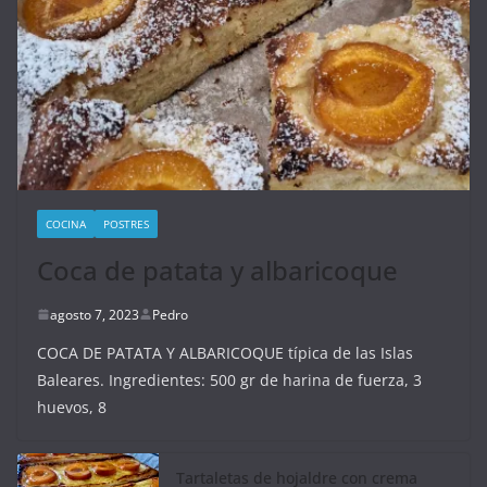
COCINA
POSTRES
Coca de patata y albaricoque
agosto 7, 2023
Pedro
COCA DE PATATA Y ALBARICOQUE típica de las Islas
Baleares. Ingredientes: 500 gr de harina de fuerza, 3
huevos, 8
Tartaletas de hojaldre con crema