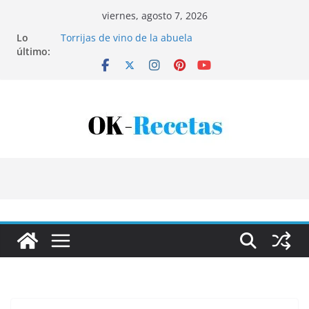
Saltar
viernes, agosto 7, 2026
al
Lo
Torrijas de vino de la abuela
contenido
último:
Patatas rellenas al horno
Bandeja de pescaíto frito
Coca de patata y albaricoque
Tartaletas de hojaldre con crema pastelera y
albaricoques