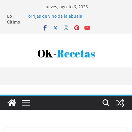
Saltar
jueves, agosto 6, 2026
al
Lo
Torrijas de vino de la abuela
contenido
último:
Patatas rellenas al horno
Bandeja de pescaíto frito
Coca de patata y albaricoque
Tartaletas de hojaldre con crema pastelera y
albaricoques