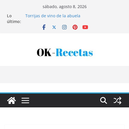
Saltar
sábado, agosto 8, 2026
al
Lo
Torrijas de vino de la abuela
contenido
último:
Patatas rellenas al horno
Bandeja de pescaíto frito
Coca de patata y albaricoque
Tartaletas de hojaldre con crema pastelera y
albaricoques