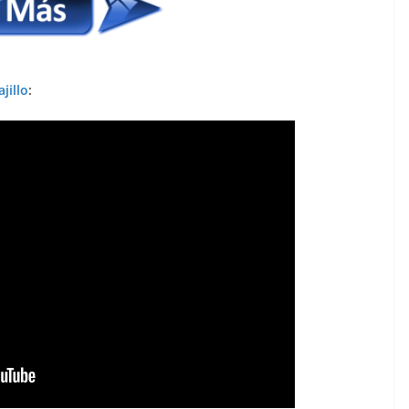
ajillo
: