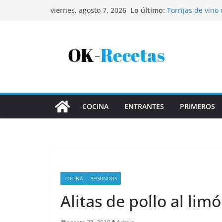
Saltar
Lo último:
Torrijas de vino
viernes, agosto 7, 2026
al
Patatas rellenas
Bandeja de pesca
contenido
Coca de patata 
Tartaletas de ho
COCINA
ENTRANTES
PRIMEROS
COCINA
SEGUNDOS
Alitas de pollo al lim