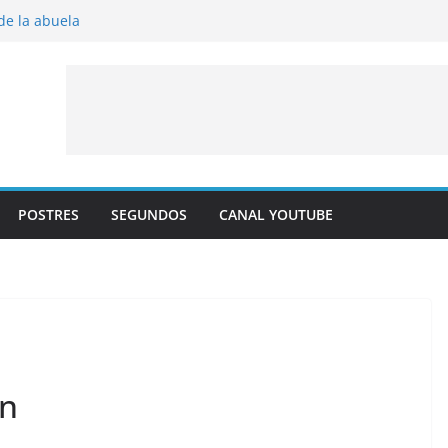
 de la abuela
 al horno
íto frito
y albaricoque
jaldre con crema pastelera y albaricoques
POSTRES
SEGUNDOS
CANAL YOUTUBE
ón