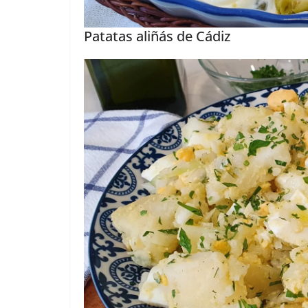
Patatas aliñás de Cádiz