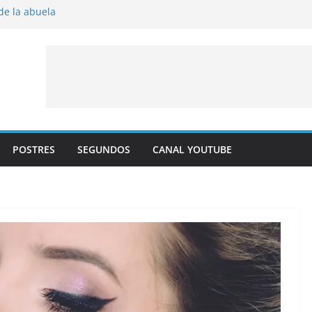
 de la abuela
 al horno
íto frito
y albaricoque
jaldre con crema pastelera y albaricoques
POSTRES
SEGUNDOS
CANAL YOUTUBE