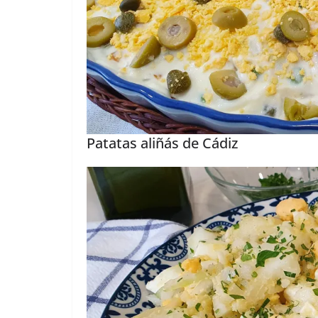
Patatas aliñás de Cádiz