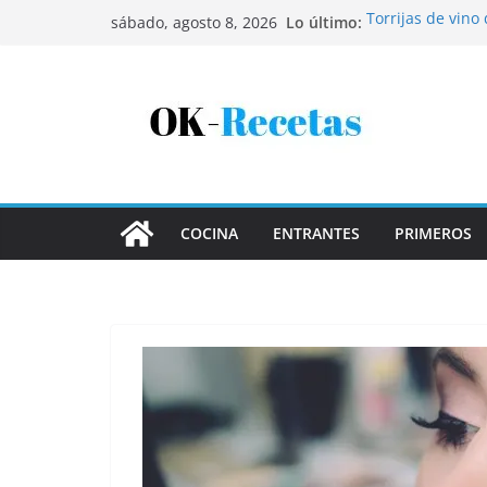
Saltar
Lo último:
Torrijas de vino
sábado, agosto 8, 2026
al
Patatas rellenas
Bandeja de pesca
contenido
Coca de patata 
Tartaletas de ho
COCINA
ENTRANTES
PRIMEROS