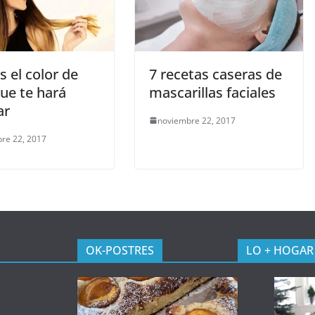
s el color de
7 recetas caseras de
ue te hará
mascarillas faciales
ar
noviembre 22, 2017
re 22, 2017
OK-POSTRES
LO + HOGAR