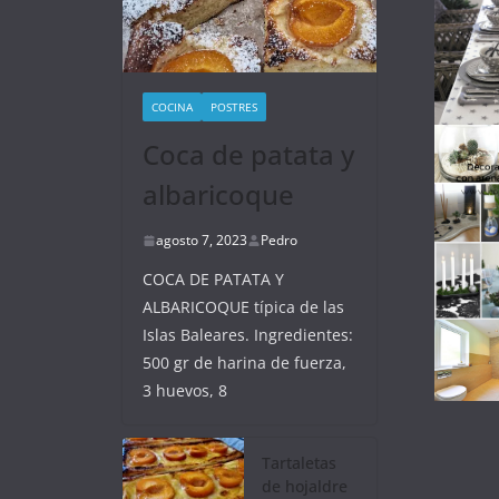
COCINA
POSTRES
Coca de patata y
albaricoque
agosto 7, 2023
Pedro
COCA DE PATATA Y
ALBARICOQUE típica de las
Islas Baleares. Ingredientes:
500 gr de harina de fuerza,
3 huevos, 8
Tartaletas
de hojaldre