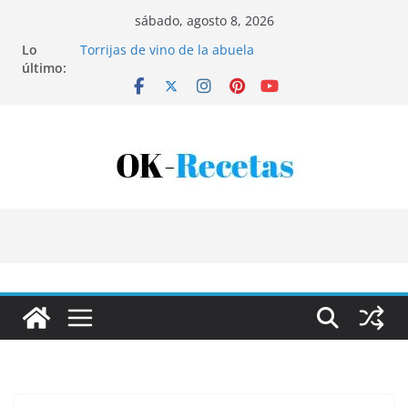
Saltar
sábado, agosto 8, 2026
al
Lo
Torrijas de vino de la abuela
contenido
último:
Patatas rellenas al horno
Bandeja de pescaíto frito
Coca de patata y albaricoque
Tartaletas de hojaldre con crema pastelera y
albaricoques