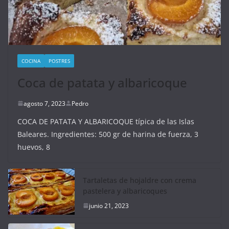
COCINA
POSTRES
Coca de patata y albaricoque
agosto 7, 2023
Pedro
COCA DE PATATA Y ALBARICOQUE típica de las Islas
Baleares. Ingredientes: 500 gr de harina de fuerza, 3
huevos, 8
Tartaletas de hojaldre con crema
pastelera y albaricoques
junio 21, 2023