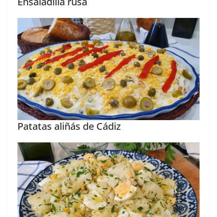
Ensaladilla rusa
Patatas aliñás de Cádiz