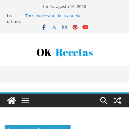
Saltar
lunes, agosto 10, 2026
al
Lo
Torrijas de vino de la abuela
contenido
último:
Patatas rellenas al horno
Bandeja de pescaíto frito
Coca de patata y albaricoque
Tartaletas de hojaldre con crema pastelera y
albaricoques