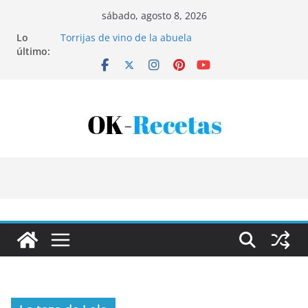
Saltar
sábado, agosto 8, 2026
al
Lo
Torrijas de vino de la abuela
contenido
último:
Patatas rellenas al horno
Bandeja de pescaíto frito
Coca de patata y albaricoque
Tartaletas de hojaldre con crema pastelera y
albaricoques