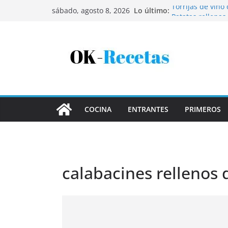
Saltar
Lo último:
Torrijas de vino
sábado, agosto 8, 2026
al
Patatas rellenas
Bandeja de pesca
contenido
Coca de patata 
Tartaletas de ho
COCINA
ENTRANTES
PRIMEROS
calabacines rellenos 