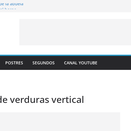
 de la abuela
 al horno
íto frito
y albaricoque
jaldre con crema pastelera y albaricoques
POSTRES
SEGUNDOS
CANAL YOUTUBE
de verduras vertical