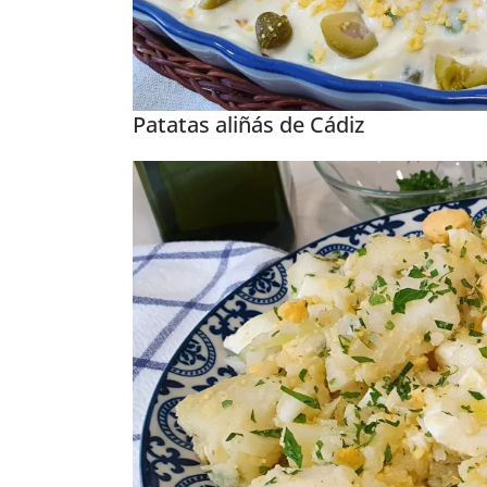
Patatas aliñás de Cádiz