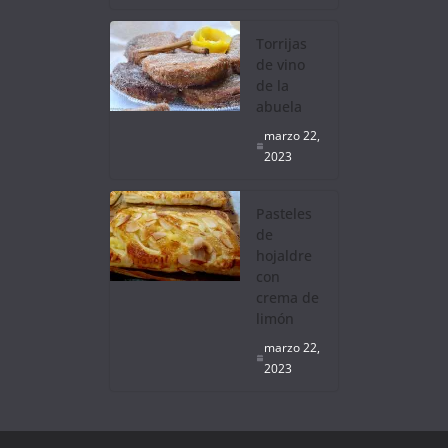
Torrijas
de vino
de la
abuela
marzo 22,
2023
Pasteles
de
hojaldre
con
crema de
limón
marzo 22,
2023